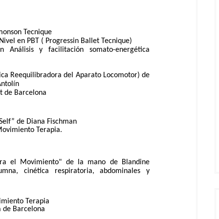
imonson Tecnique
Nivel en PBT ( Progressin Ballet Tecnique)
 Análisis y facilitación somato-energética
nica Reequilibradora del Aparato Locomotor) de
ntolín
t de Barcelona
 Self” de Diana Fischman
Movimiento Terapia.
ara el Movimiento" de la mano de Blandine
umna, cinética respiratoria, abdominales y
miento Terapia
 de Barcelona