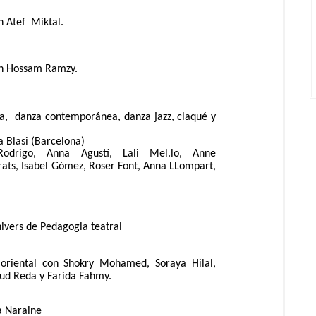
n Atef Miktal.
on Hossam Ramzy.
ca, danza contemporánea, danza jazz, claqué y
a Blasi (Barcelona)
 Rodrigo, Anna Agustí, Lali Mel.lo, Anne
rats, Isabel Gómez, Roser Font, Anna LLompart,
ivers de Pedagogia teatral
oriental con Shokry Mohamed, Soraya Hilal,
d Reda y Farida Fahmy.
a Naraine